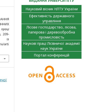
ВИДАННЯ УНІВЕРСИТЕТУ
Науковий вісник НЛТУ України
Ефективність державного
ВАННЯ
управління
ННИХ
Лісове господарство, лісова,
 праці
паперова і деревообробна
), 209-
промисловість
 із
Наукові праці Лісівничої академії
nu/arti
наук України
Портал конференцій
ичої