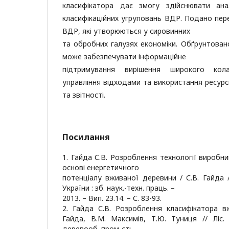
класифікатора дає змогу здійснювати ана
класифікаційних угруповань ВДР. Подано пере
ВДР, які утворюються у сировинних
та обробних галузях економіки. Обґрунтова
може забезпечувати інформаційне
підтримування вирішення широкого ко
управління відходами та використання ресурсі
та звітності.
Посилання
1. Гайда С.В. Розроблення технології виробн
основі енергетичного
потенціалу вживаної деревини / С.В. Гайда 
України : зб. наук.-техн. праць. –
2013. – Вип. 23.14. – С. 83-93.
2. Гайда С.В. Розроблення класифікатора в
Гайда, В.М. Максимів, Т.Ю. Туниця // Ліс. г
деревооб. пром-сть