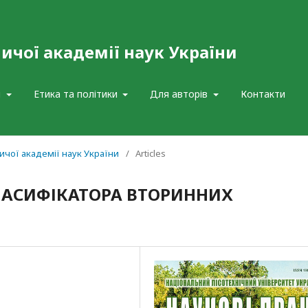
ничої академії наук України
л
Етика та політики
Для авторів
Контакти
вничої академії наук України
/
Articles
АСИФІКАТОРА ВТОРИННИХ