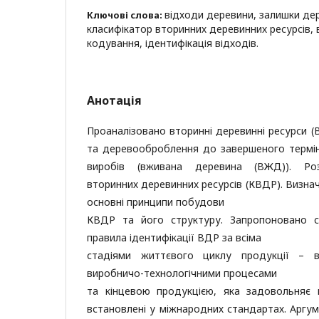
відходи деревини, залишки дер
Ключові слова:
класифікатор вторинних деревинних ресурсів,
кодування, ідентифікація відходів.
Анотація
Проаналізовано вторинні деревинні ресурси (В
та деревооброблення до завершеного термін
виробів (вживана деревина (ВЖД)). Роз
вторинних деревинних ресурсів (КВДР). Визначе
основні принципи побудови
КВДР та його структуру. Запропоновано с
правила ідентифікації ВДР за всіма
стадіями життєвого циклу продукції – в
виробничо-технологічними процесами
та кінцевою продукцією, яка задовольняє в
встановлені у міжнародних стандартах. Аргу