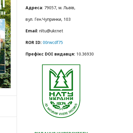
Адреса
: 79057, м. Львів,
вул. Ген.Чупринки, 103
Email
: nltu@ukr.net
ROR ID:
00rwcdf75
Префікс DOI видавця:
10.36930