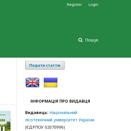
Register
Login
Пошук
Подати статтю
ІНФОРМАЦІЯ ПРО ВИДАВЦЯ
Видавець:
Національний
лісотехнічний університет України
(ЄДРПОУ 02070996)