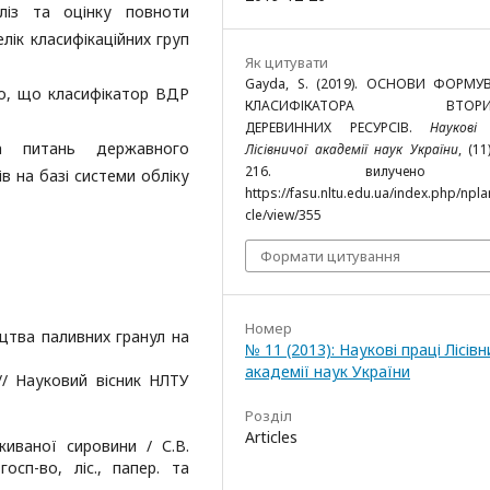
ліз та оцінку повноти
лік класифікаційних груп
Як цитувати
Gayda, S. (2019). ОСНОВИ ФОРМУ
но, що класифікатор ВДР
КЛАСИФІКАТОРА ВТОРИ
ДЕРЕВИННИХ РЕСУРСІВ.
Наукові
ла питань державного
Лісівничої академії наук України
, (11
216. вилучено
в на базі системи обліку
https://fasu.nltu.edu.ua/index.php/npla
cle/view/355
Формати цитування
Номер
ицтва паливних гранул на
№ 11 (2013): Наукові праці Лісівн
академії наук України
// Науковий вісник НЛТУ
Розділ
Articles
живаної сировини / С.В.
осп-во, ліс., папер. та