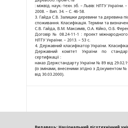
: міжвід. наук.-техн. зб. – Львів: НЛТУ України. –
2008. – Вип. 34. – С. 46-58.
3. Гайда С.В. Залишки деревини та деревина пі
споживання. Класифікація. Терміни та визначен
С.В. Гайда, В.М. Максимів, О.А. Кійко, О.Б. Фере
Договір № 08.24-11-1 : проект міжнародного 
НЛТУ України. – 2013. – 53 с.
4. Державний класифікатор України. Класифіка
Державний комітет України по стандарт
сертифікації :
наказ Держстандарту України № 89 від 29.02.1
(із змінами, внесеними згідно з Документом №
від 30.03.2000).
Видавець: Національний лісотехнічний ун