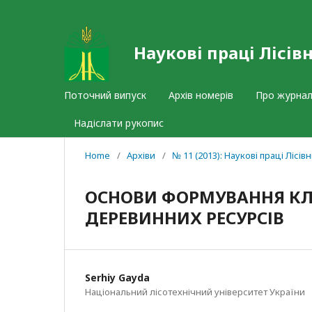
Наукові праці Лісів
Поточний випуск
Архів номерів
Про журна
Надіслати рукопис
Home
/
Архіви
/
№ 11 (2013): Наукові праці Лісі
ОСНОВИ ФОРМУВАННЯ КЛ
ДЕРЕВИННИХ РЕСУРСІВ
Serhiy Gayda
Національний лісотехнічний університет України