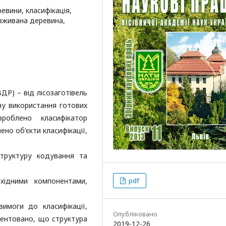
евини, класифікація,
 вживана деревина,
ДР) – від лісозаготівель
у використання готових
роблено класифікатор
но об’єкти класифікації,
труктуру кодування та
pdf
хідними компонентами,
имоги до класифікації,
Опубліковано
ментовано, що структура
2019-12-26