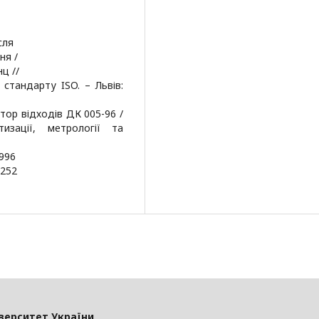
сля
ня /
нц //
стандарту ISO. – Львів:
тор відходів ДК 005-96 /
изації, метрології та
996
 252
іверситет України