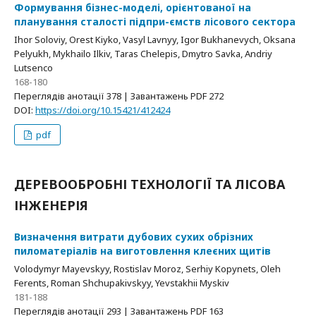
Формування бізнес-моделі, орієнтованої на
планування сталості підпри-ємств лісового сектора
Ihor Soloviy, Orest Kiyko, Vasyl Lavnyy, Igor Bukhanevych, Oksana
Pelyukh, Mykhailo Ilkiv, Taras Chelepis, Dmytro Savka, Andriy
Lutsenco
168-180
Переглядів анотації 378 | Завантажень PDF 272
DOI:
https://doi.org/10.15421/412424
pdf
ДЕРЕВООБРОБНІ ТЕХНОЛОГІЇ ТА ЛІСОВА
ІНЖЕНЕРІЯ
Визначення витрати дубових сухих обрізних
пиломатеріалів на виготовлення клеєних щитів
Volodymyr Mayevskyy, Rostislav Moroz, Serhiy Kopynets, Oleh
Ferents, Roman Shchupakivskyy, Yevstakhii Myskiv
181-188
Переглядів анотації 293 | Завантажень PDF 163