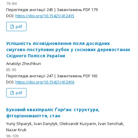
76-84
Переглядів анотації 245 | Завантажень PDF 179
DOI:
https://doi.org/10.15421/412415
pdf
Успішність лісовідновлення після дослідних
смугово-поступових рубок у соснових деревостанах
Східного Полісся України
Anatolyi Zhezhkun
85-95
Переглядів анотації 247 | Завантажень PDF 165
DOI:
https://doi.org/10.15421/412416
pdf
Буковий квазіпраліс Ґорґан: структура,
фіторізноманіття, стан
Yuriy Shparyk, Ivan Danylyk, Oleksandr Kuzyarin, Ivan Senchak,
Nazar Kruk
96-109