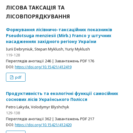
ЛІСОВА ТАКСАЦІЯ ТА
ЛІСОВПОРЯДКУВАННЯ
Формування лісівничо-таксаційних показників
Pseudotsuga menziesii (Mirb.) Franco у штучних
насадженнях західного регіону України
Iurii Debryniuk, Stepan Myklush, Yuriy Myklush
119-128
Переглядів анотації 246 | Завантажень PDF 176
DOI:
https://doi.org/10.15421/412419
pdf
Продуктивність та екологічні функції самосійних
соснових лісів Українського Полісся
Petro Lakyda, Volodymyr Blyshchyk
129-138
Переглядів анотації 362 | Завантажень PDF 217
DOI:
https://doi.org/10.15421/412420