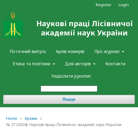
Register
Login
Наукові праці Лісівничої
академії наук України
Поточний випуск
Архів номерів
Про журнал
Етика та політики
Для авторів
Контакти
Надіслати рукопис
Пошук
Home
/
Архіви
/
№ 27 (2024): Наукові праці Лісівничої академії наук України