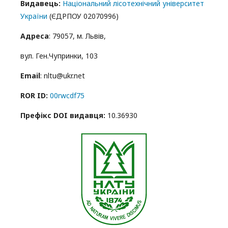
Видавець:
Національний лісотехнічний університет
України
(ЄДРПОУ 02070996)
Адреса
: 79057, м. Львів,
вул. Ген.Чупринки, 103
Email
: nltu@ukr.net
ROR ID:
00rwcdf75
Префікс DOI видавця:
10.36930