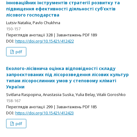
інноваційних інструментів стратегії розвитку та
підвищення ефективності діяльності суб’єктів
лісового господарства
Lutsiv Nataliia, Pavlo Chukhna
150-157
Переглядів анотації 328 | Завантажень PDF 189
DOI:
https://doi.org/10.15421/412422
pdf
Еколого-лісівнича оцінка відповідності складу
запроєктованих під лісорозведення лісових культур
типам лісорослинних умов у степовому кліматі
України
Svitlana Raspopina, Anastasiia Suska, Yulia Belay, Vitalii Goroshko
158-167
Переглядів анотації 299 | Завантажень PDF 185
DOI:
https://doi.org/10.15421/412423
pdf