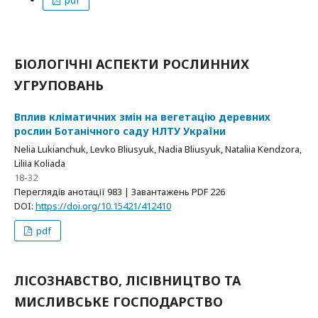
pdf
БІОЛОГІЧНІ АСПЕКТИ РОСЛИННИХ
УГРУПОВАНЬ
Вплив кліматичних змін на вегетацію деревних
рослин Ботанічного саду НЛТУ України
Nelia Lukianchuk, Levko Bliusyuk, Nadia Bliusyuk, Nataliіa Kendzora,
Liliіa Koliada
18-32
Переглядів анотації 983 | Завантажень PDF 226
DOI:
https://doi.org/10.15421/412410
pdf
ЛІСОЗНАВСТВО, ЛІСІВНИЦТВО ТА
МИСЛИВСЬКЕ ГОСПОДАРСТВО