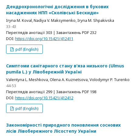
Дендрохронологічні дослідження в букових
насадженнях НПП «Сколівські Бескиди»
Iryna M. Koval, Nadiya V. Maksymenko, Iryna M. Shpakivska
33-43
Переглядів анотації 303 | Завантажень PDF 232
DOI:
https://doi.org/10.15421/412411
pdf (English)
Симптоми санітарного стану в’яза низького (Ulmus
pumila L.) у Лівобережній Україні
Valentyna L. Meshkova, Olena A. Kuznetsova, Volodymyr P. Turenko
44-53
Переглядів анотації 299 | Завантажень PDF 198
DOI:
https://doi.org/10.15421/412412
pdf (English)
Закономірності природного поновлення соснових
лісів Лівобережного Лісостепу України