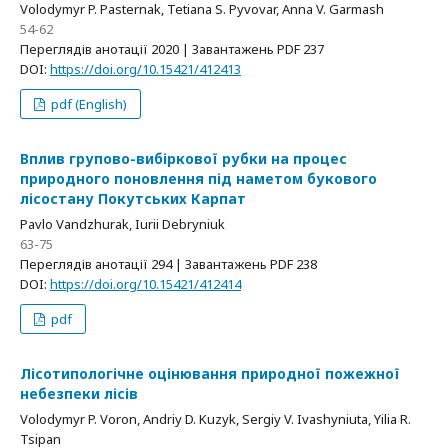
Volodymyr P. Pasternak, Tetiana S. Pyvovar, Anna V. Garmash
54-62
Переглядів анотації 2020 | Завантажень PDF 237
DOI:
https://doi.org/10.15421/412413
pdf (English)
Вплив групово-вибіркової рубки на процес
природного поновлення під наметом букового
лісостану Покутських Карпат
Pavlo Vandzhurak, Iurii Debryniuk
63-75
Переглядів анотації 294 | Завантажень PDF 238
DOI:
https://doi.org/10.15421/412414
pdf
Лісотипологічне оцінювання природної пожежної
небезпеки лісів
Volodymyr P. Voron, Andriy D. Kuzyk, Sergiy V. Ivashyniuta, Yilia R.
Tsipan