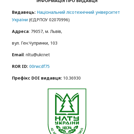
ІНФОРМАЦІЯ ПРО ВИДАВЦЯ
Видавець:
Національний лісотехнічний університет
України
(ЄДРПОУ 02070996)
Адреса
: 79057, м. Львів,
вул. Ген.Чупринки, 103
Email
: nltu@ukr.net
ROR ID:
00rwcdf75
Префікс DOI видавця:
10.36930