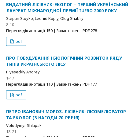
ВИДАТНИЙ ЛІСІВНИК-ЕКОЛОГ – ПЕРШИЙ УКРАЇНСЬКИЙ
ЛАУРЕАТ МІЖНАРОДНОЇ ПРЕМІЇ IUFRO 2000 РОКУ
Stepan Stoyko, Leonid Kopiy, Oleg Shabliy
8-10
Переглядів анотації 150 | Завантажень PDF 278
pdf
ПРО ПОБУДУВАННЯ І БІОЛОГІЧНИЙ РОЗВИТОК РЯДУ
ТИПІВ УКРАЇНСЬКОГО ЛІСУ
P'yaseckiy Andrey
1-17
Переглядів анотації 110 | Завантажень PDF 177
pdf
ПЕТРО ІВАНОВИЧ МОРОЗ: ЛІСІВНИК-ЛІСОМЕЛІОРАТОР
ТА ЕКОЛОГ (З НАГОДИ 70-РІЧЧЯ)
Volodymyr Shlapak
18-21