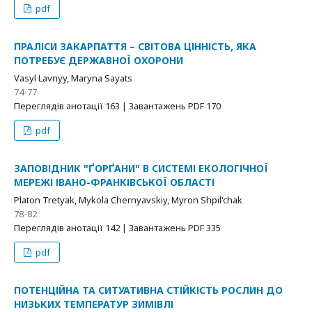
pdf
ПРАЛІСИ ЗАКАРПАТТЯ – СВІТОВА ЦІННІСТЬ, ЯКА
ПОТРЕБУЄ ДЕРЖАВНОЇ ОХОРОНИ
Vasyl Lavnyy, Maryna Sayats
74-77
Переглядів анотації 163 | Завантажень PDF 170
pdf
ЗАПОВІДНИК "ҐОРҐАНИ" В СИСТЕМІ ЕКОЛОГІЧНОЇ
МЕРЕЖІ ІВАНО-ФРАНКІВСЬКОЇ ОБЛАСТІ
Platon Tretyak, Mykola Chernyavskiy, Myron Shpil'chak
78-82
Переглядів анотації 142 | Завантажень PDF 335
pdf
ПОТЕНЦІЙНА ТА СИТУАТИВНА СТІЙКІСТЬ РОСЛИН ДО
НИЗЬКИХ ТЕМПЕРАТУР ЗИМІВЛІ