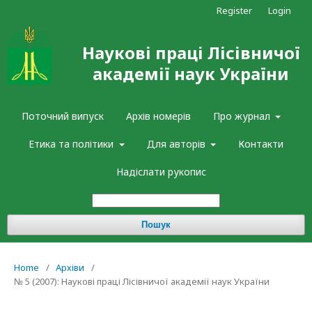
Register
Login
Наукові праці Лісівничої
академії наук України
Поточний випуск
Архів номерів
Про журнал
Етика та політики
Для авторів
Контакти
Надіслати рукопис
Пошук
Home
/
Архіви
/
№ 5 (2007): Наукові праці Лісівничої академії наук України